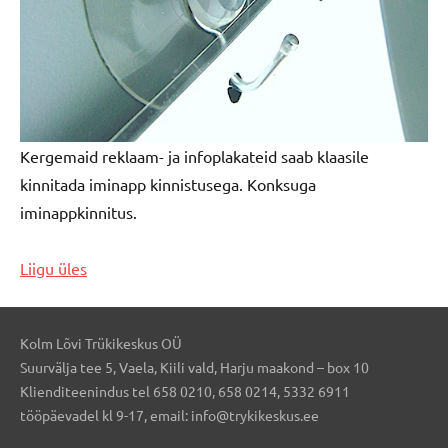
Kergemaid reklaam- ja infoplakateid saab klaasile
kinnitada iminapp kinnistusega. Konksuga
iminappkinnitus.
Liigu üles
Kolm Lõvi Trükikeskus OÜ
Suurvälja tee 5, Vaela, Kiili vald, Harju maakond – box 10
Klienditeenindus tel 658 0210, 658 0214, 5332 6911
tööpäevadel kl 9-17, email: info@trykikeskus.ee