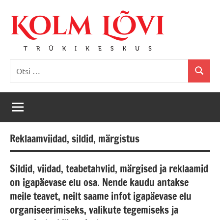
Skip
to
content
Kolm
Leiame
Otsi:
lahenduse!
Lõvi
Otsi
Trükikeskus
Reklaamviidad, sildid, märgistus
Sildid, viidad, teabetahvlid, märgised ja reklaamid
on igapäevase elu osa. Nende kaudu antakse
meile teavet, neilt saame infot igapäevase elu
organiseerimiseks, valikute tegemiseks ja