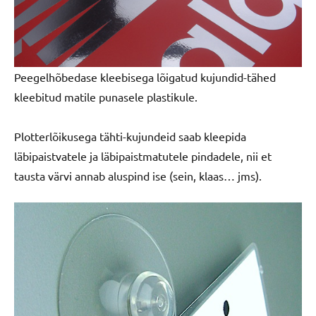
Peegelhõbedase kleebisega lõigatud kujundid-tähed
kleebitud matile punasele plastikule.
Plotterlõikusega tähti-kujundeid saab kleepida
läbipaistvatele ja läbipaistmatutele pindadele, nii et
tausta värvi annab aluspind ise (sein, klaas… jms).