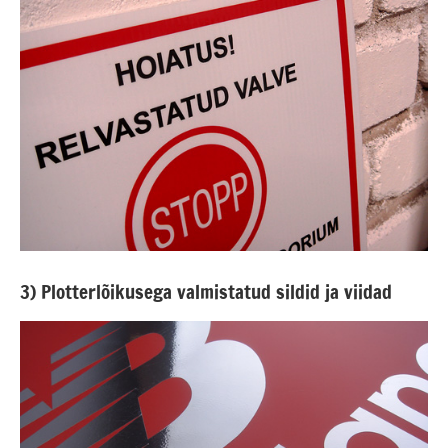
3) Plotterlõikusega valmistatud sildid ja viidad