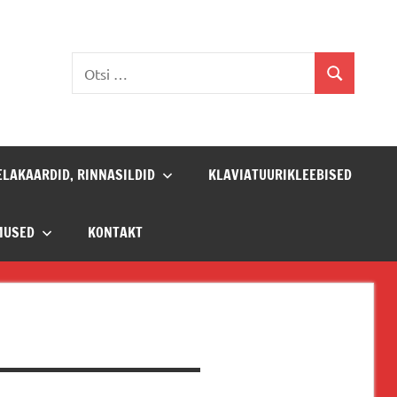
Otsi:
Otsi
ELAKAARDID, RINNASILDID
KLAVIATUURIKLEEBISED
MUSED
KONTAKT