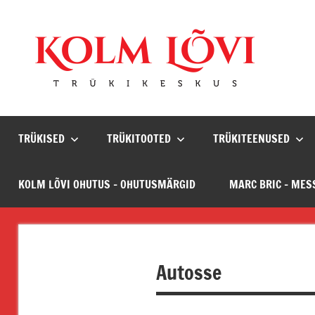
Skip
to
content
Ko
Leiame
lahendus
Lõv
TRÜKISED
TRÜKITOOTED
TRÜKITEENUSED
Trü
KOLM LÕVI OHUTUS – OHUTUSMÄRGID
MARC BRIC – ME
Autosse