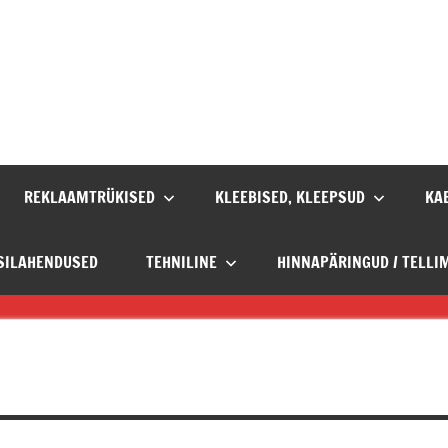
lm
e!
i
REKLAAMTRÜKISED
KLEEBISED, KLEEPSUD
KA
kikeskus
SSILAHENDUSED
TEHNILINE
HINNAPÄRINGUD / TELLI